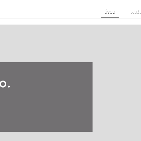
ÚVOD
SLUŽ
o.