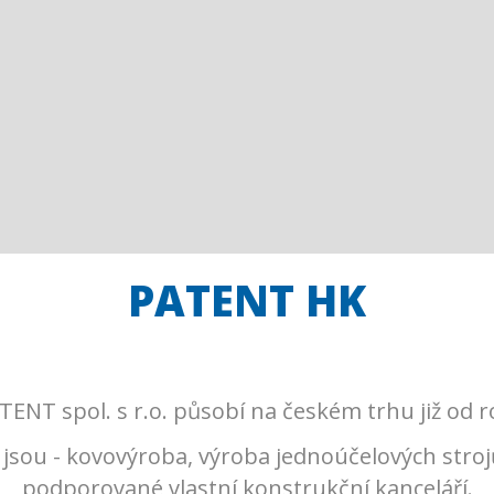
PATENT HK
TENT spol. s r.o. působí na českém trhu již od r
jsou - kovovýroba, výroba jednoúčelových stroj
podporované vlastní konstrukční kanceláří.